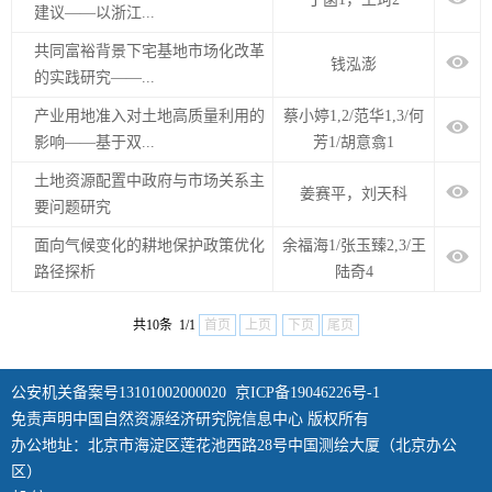
建议——以浙江...
共同富裕背景下宅基地市场化改革
钱泓澎
的实践研究——...
产业用地准入对土地高质量利用的
蔡小婷1,2/范华1,3/何
影响——基于双...
芳1/胡意翕1
土地资源配置中政府与市场关系主
姜赛平，刘天科
要问题研究
面向气候变化的耕地保护政策优化
余福海1/张玉臻2,3/王
路径探析
陆奇4
共10条 1/1
首页
上页
下页
尾页
公安机关备案号13101002000020
京ICP备19046226号-1
免责声明中国自然资源经济研究院信息中心 版权所有
办公地址：北京市海淀区莲花池西路28号中国测绘大厦（北京办公
区）