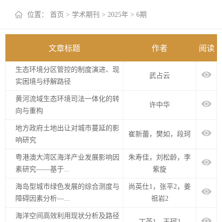
+
位置：
首页
>
学术期刊
>
2025年
>
6期
文章标题
作者
阅读
生态环境分区管控的制度演进、现
武占云
实困境与纾解路径
黄河流域生态环境司法一体化的转
许中华
向与重构
地方政府土地出让对城市蔓延的影
崔新蕾，樊如，段珂
响研究
粤港澳大湾区海洋产业发展影响因
朱寿佳，刘松龄，李
素研究——基于...
紫旋
海岛型城市绿色发展的综合测度与
​尚英仕1，张平2，姜
障碍因素分析—...
祖岩2
海洋空间高效利用现状分析及路径
丁菡1，王珂2