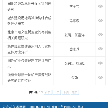
园地和残次林地开发关键问题
李全宝
研究
城乡建设用地增减挂钩综合成
冯东敬
效评估研究
北京市顺义区腾退空间再利用
张萌，任喜洋
相关问题研究
集体经营性建设用地入市实施
岳永兵
主体对比分析
国外矿业权登记制度述评与启
张兴1，姚震2
示
浅析全球新一轮矿产资源战略
余韵
研究的共性特征
共15条 1/1
首页
上页
下页
尾页
公安机关备案号13101002000020
京ICP备19046226号-1