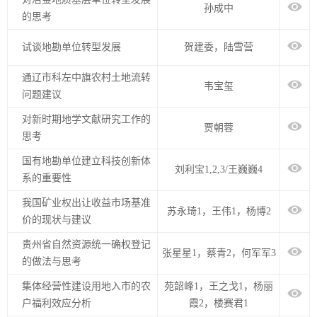
孙成中
的思考
试谈地勘单位转型发展
贺建委，陆雪营
通辽市科左中旗农村土地流转
韦宝玺
问题建议
对新时期地学文献研究工作的
贾朝蓉
思考
国有地勘单位建立科技创新体
刘利宝1,2,3/王巍巍4
系的重要性
我国矿业权出让收益市场基准
苏永琦1，王伟1，杨博2
价的现状与建议
贵州省自然资源统一确权登记
张星星1，蔡青2，何军军3
的做法与思考
集体经营性建设用地入市的农
苑韶峰1，王之戈1，杨丽
户福利效应分析
霞2，楼赛君1