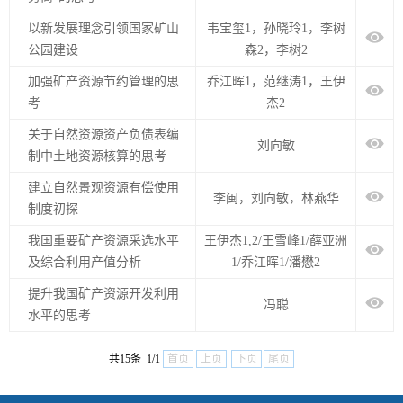
以新发展理念引领国家矿山
韦宝玺1，孙晓玲1，李树
公园建设
森2，李树2
加强矿产资源节约管理的思
乔江晖1，范继涛1，王伊
考
杰2
关于自然资源资产负债表编
刘向敏
制中土地资源核算的思考
建立自然景观资源有偿使用
李闽，刘向敏，林燕华
制度初探
我国重要矿产资源采选水平
王伊杰1,2/王雪峰1/薛亚洲
及综合利用产值分析
1/乔江晖1/潘懋2
提升我国矿产资源开发利用
冯聪
水平的思考
共15条 1/1
首页
上页
下页
尾页