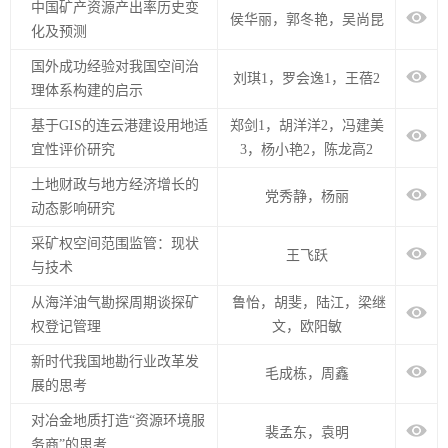
中国矿产资源产出率历史变
侯华丽，郭冬艳，吴尚昆
化及预测
国外成功经验对我国空间治
刘琪1，罗会逸1，王蓓2
理体系构建的启示
基于GIS的连云港建设用地适
郑剑1，胡洋洋2，冯建美
宜性评价研究
3，杨小艳2，陈龙高2
土地财政与地方经济增长的
党秀静，杨丽
动态影响研究
采矿权空间范围监管：现状
王飞跃
与技术
从海洋油气勘探周期谈探矿
鲁怡，胡斐，陆江，梁继
权登记管理
文，欧阳敏
新时代我国地勘行业改革发
毛成栋，周鑫
展的思考
对冶金地质打造“资源环境服
裴孟东，袁明
务商”的思考