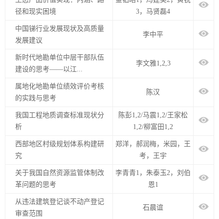
径和现实困境
3，马贤磊4
中国锑行业发展现状及高质量
李中平
发展建议
新时代地勘单位中层干部队伍
李文雅1,2,3
建设的思考——以江...
属地化地勘单位绩效评价考核
陈汉
的实践与思考
我国工程地质调查标准现状分
陈彭1,2/马震1,2/王家松
析
1,2/柳富田1,2
西部地区村级规划体系构建研
郑洋，郝润梅，米园，王
究
考，王宇
关于我国自然资源监管体制改
李青青1，朱泰玉2，刘伯
革问题的思考
恩1
从违法建筑登记谈不动产登记
石晨谊
审查范围