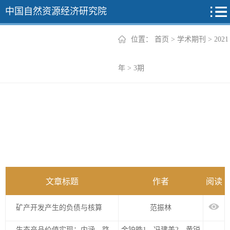
中国自然资源经济研究院
位置：
首页
>
学术期刊
>
2021
2026年
年
>
3期
2025年
2024年
2023年
2022年
+
文章标题
作者
阅读
矿产开发产生的负债与核算
范振林
生态产品价值实现：内涵、路
金铂皓1，冯建美2，黄锐