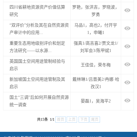
四川省耕地资源资产价值估算
罗艳，张洪吉，罗晓波，
研究
罗勇
“双评价”分析及其在自然资源资
马品1，高也2，付开宇
产审计中的应用...
1，申曦1
重要生态用地级别评价和划定
强真1/高吉喜2/贾文龙1/
方法研究——以水源...
刘军会3/陈甲斌1
英国国土空间用途管制经验与
王佳佳，荣冬梅
启示
新加坡国土空间用途管制及其
戴林琳1/吕晋美2/冉娜·哈
启示
孜汉1
国土“三调”后如何开展自然资源
晏磊1，吴海平2
统一调查
共15条 1/1
首页
上页
下页
尾页