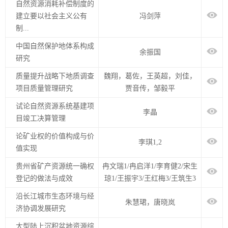
自然资源消耗补偿制度的
建立要以社会主义公有
冯剑萍
制...
中国自然保护地体系构成
余振国
研究
质量提升战略下地质调查
魏翔，葛佐，王英超，刘佳，
项目质量管理研究
贾音传，邹毅平
试论自然资源系统基建项
李晶
目竣工决算管理
论矿业权的价值构成与价
李琪1,2
值实现
贵州省矿产资源统一确权
冉文瑞1/冉启洋1/李育健2/宋生
登记的做法与成效
琼1/王振宇3/王红梅3/王筑生3
沿长江城市生态环境与经
朱慧珺，唐晓岚
济协调发展研究
大型陆上沉积盆地资源综