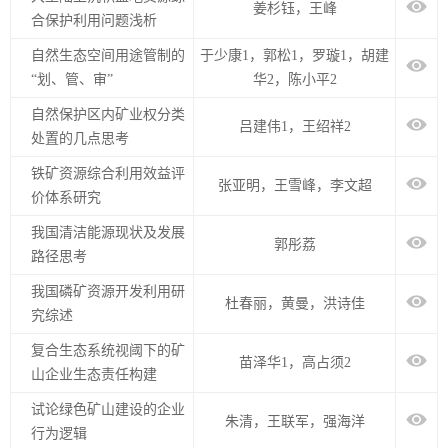
姜杉钰，王峰
合保护利用问题浅析
自然生态空间用途管制的
于少康1，郭松1，罗璇1，胡建
“划、管、审”
华2，陈小平2
自然保护区内矿业权分类
吕建伟1，王绍祥2
处置的几点思考
铁矿资源综合利用效益评
张亚明，王雪峰，李文超
价体系研究
我国清洁能源现状及发展
郭彤荔
路径思考
我国磷矿资源开发利用研
杜春丽，黄曼，洪诗佳
究综述
复合生态系统视阈下的矿
苗泽华1，高占须2
山企业生态责任构建
试论绿色矿山建设的企业
朱清，王联军，强海洋
行为逻辑