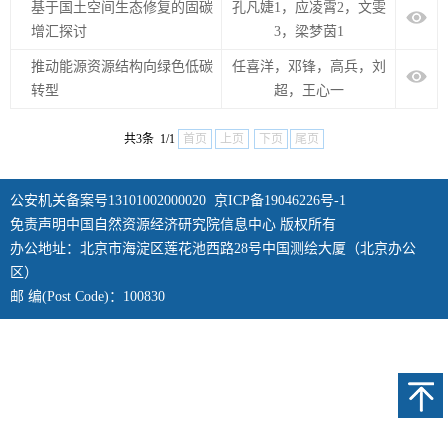
基于国土空间生态修复的固碳
孔凡婕1，应凌霄2，文雯
增汇探讨
3，梁梦茵1
推动能源资源结构向绿色低碳
任喜洋，邓锋，高兵，刘
转型
超，王心一
共3条 1/1
首页
上页
下页
尾页
公安机关备案号13101002000020
京ICP备19046226号-1
免责声明中国自然资源经济研究院信息中心 版权所有
办公地址：北京市海淀区莲花池西路28号中国测绘大厦（北京办公
区）
邮 编(Post Code)：100830