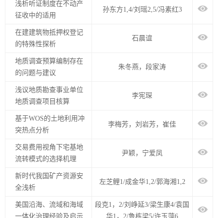
浅析听证制度在不动产
孙东方1,4/刘瑶2,5/冯素红3
征收中的适用
在建建筑物抵押权登记
石晨谊
的特殊性探析
地质调查预算编制存在
朱冬燕，段家涛
的问题与建议
浅议地质勘查事业单位
李宪琛
地质调查项目核算
基于WOS的土地利用冲
李梅芳，刘岩芳，崔佳
突热点分析
交易费用视角下宅基地
尹颖，宁爱凤
流转模式的选择机理
新时代我国矿产资源安
左芝鲤1/成金华1,2/郭海湘1,2
全浅析
美国沿海、流域和海域
段克1，2/刘峥延3/梁生康4/袁国
一体化治理经验及启示
华1，2/鲁栋梁5/许玉萍6