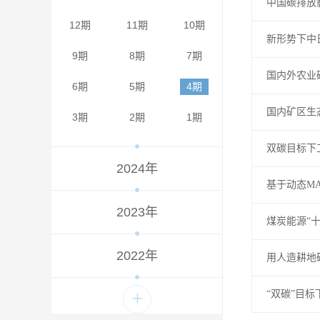
中国碳排放
12期
11期
10期
新形势下中
9期
8期
7期
国内外农业碳汇
6期
5期
4期
国内矿区生
3期
2期
1期
双碳目标下
2024年
基于动态MA
2023年
煤炭能源“十
2022年
用人造耕地
+
“双碳”目