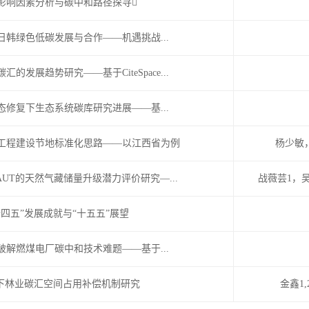
影响因素分析与碳中和路径探寻
日韩绿色低碳发展与合作——机遇挑战...
的发展趋势研究——基于CiteSpace...
态修复下生态系统碳库研究进展——基...
工程建设节地标准化思路——以江西省为例
杨少敏
UT的天然气藏储量升级潜力评价研究—...
战薇芸1，
四五”发展成就与“十五五”展望
破解燃煤电厂碳中和技术难题——基于...
标下林业碳汇空间占用补偿机制研究
金鑫1,