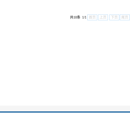
共10条 1/1
首页
上页
下页
尾页