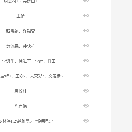
周云柯1,2/吴建国1
王婧
赵晓颖，许银雪
贾汉森，孙映祥
，李资华，徐进军，李婷，肖田
吴雪峰1，王众2，宋荣彩3，文发杨3
袁惊柱
陈有鑑
2/林涛1,2/赵雅曼3,4/邹朝晖3,4