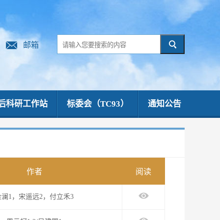
邮箱
后科研工作站
标委会（TC93）
通知公告
作者
阅读
​余澜1，宋遥远2，付立禾3