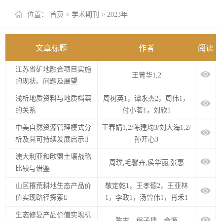
+
位置：
首页
>
学术期刊
>
2023年
文章标题
作者
阅读
江苏省矿地融合项目实施
王菁华1,2
的现状、问题及展望
浅析地质资料与地质档案
周树英1，谭永杰2，周伟1，
的关系
付小茗1，刘欣1
中美自然资源管理模式分
王春娟1,2/陈建均3/刘大海1,2/
析及其可持续发展启示
孙开心3
澳大利亚和欧盟土壤战略
周璞,毛馨卉,侯华丽,张惠
比较与借鉴
山区撂荒耕地生态产品价
敬定乾1，王孝德2，王亚林
值实现路径探索
1，李政1，汤曾伟1，肖禾1
生态修复产品价值实现机
陈志，程子捷，佘源