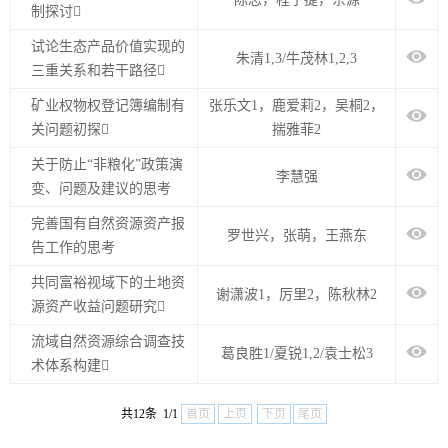
制探讨
试论生态产品价值实现的
朱清1,3/牛茂林1,2,3
三重关系和若干路径
矿业权物权登记簿编制有
张乐文1，鹿爱莉2，吴桐2，
关问题初探
揣雅菲2
关于防止“非粮化”政策演
李慧强
变、问题及建议的思考
完善国有自然资源资产报
罗世兴，张萌，王燕东
告工作的思考
共同富裕视域下的土地资
谢潇波1，厉里2，陈秋林2
源资产收益问题研究
流域自然资源综合调查技
葛良胜1/夏锐1,2/袁士松3
术体系构建
共12条 1/1
首页
上页
下页
尾页