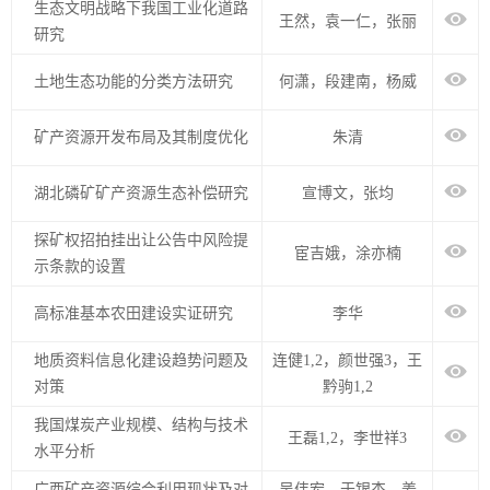
生态文明战略下我国工业化道路
王然，袁一仁，张丽
研究
土地生态功能的分类方法研究
何潇，段建南，杨威
矿产资源开发布局及其制度优化
朱清
湖北磷矿矿产资源生态补偿研究
宣博文，张均
探矿权招拍挂出让公告中风险提
宦吉娥，涂亦楠
示条款的设置
高标准基本农田建设实证研究
李华
地质资料信息化建设趋势问题及
连健1,2，颜世强3，王
对策
黔驹1,2
我国煤炭产业规模、结构与技术
王磊1,2，李世祥3
水平分析
广西矿产资源综合利用现状及对
吴伟宏，于银杰，姜