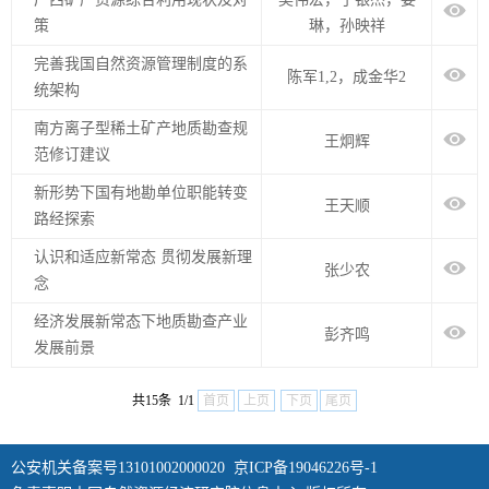
策
琳，孙映祥
完善我国自然资源管理制度的系
陈军1,2，成金华2
统架构
南方离子型稀土矿产地质勘查规
王炯辉
范修订建议
新形势下国有地勘单位职能转变
王天顺
路经探索
认识和适应新常态 贯彻发展新理
张少农
念
经济发展新常态下地质勘查产业
彭齐鸣
发展前景
共15条 1/1
首页
上页
下页
尾页
公安机关备案号13101002000020
京ICP备19046226号-1