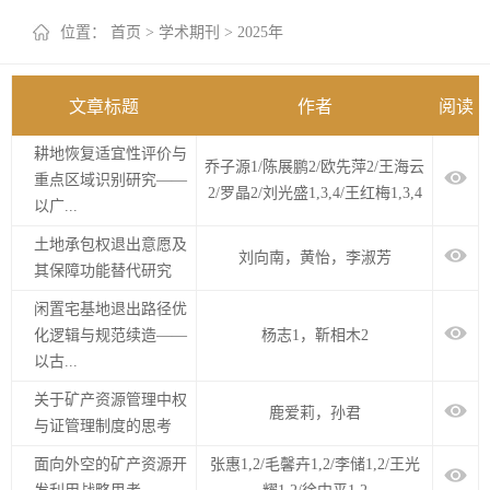
+
位置：
首页
>
学术期刊
>
2025年
文章标题
作者
阅读
耕地恢复适宜性评价与
乔子源1/陈展鹏2/欧先萍2/王海云
重点区域识别研究——
2/罗晶2/刘光盛1,3,4/王红梅1,3,4
以广...
土地承包权退出意愿及
刘向南，黄怡，李淑芳
其保障功能替代研究
闲置宅基地退出路径优
化逻辑与规范续造——
杨志1，靳相木2
以古...
关于矿产资源管理中权
鹿爱莉，孙君
与证管理制度的思考
面向外空的矿产资源开
张惠1,2/毛馨卉1,2/李储1,2/王光