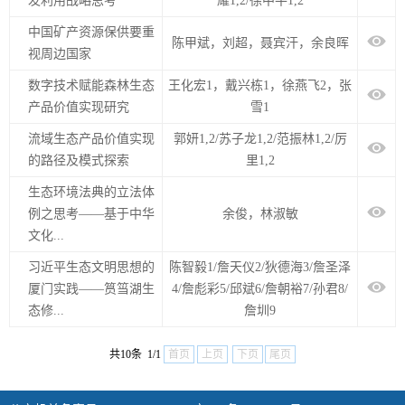
发利用战略思考
耀1,2/徐中平1,2
中国矿产资源保供要重
陈甲斌，刘超，聂宾汗，余良晖
视周边国家
数字技术赋能森林生态
王化宏1，戴兴栋1，徐燕飞2，张
产品价值实现研究
雪1
流域生态产品价值实现
郭妍1,2/苏子龙1,2/范振林1,2/厉
的路径及模式探索
里1,2
生态环境法典的立法体
例之思考——基于中华
余俊，林淑敏
文化...
习近平生态文明思想的
陈智毅1/詹天仪2/狄德海3/詹圣泽
厦门实践——筼筜湖生
4/詹彪彩5/邱斌6/詹朝裕7/孙君8/
态修...
詹圳9
共10条 1/1
首页
上页
下页
尾页