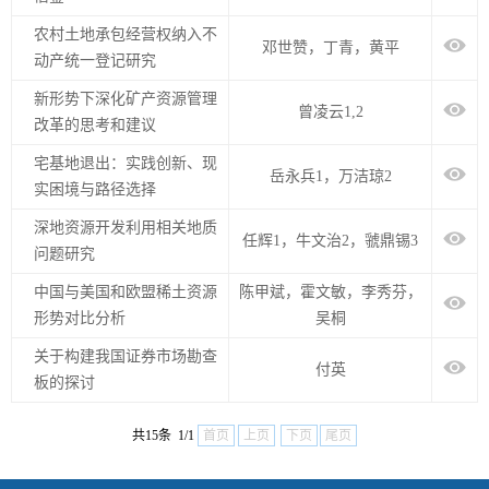
农村土地承包经营权纳入不
邓世赞，丁青，黄平
动产统一登记研究
新形势下深化矿产资源管理
曾凌云1,2
改革的思考和建议
宅基地退出：实践创新、现
岳永兵1，万洁琼2
实困境与路径选择
深地资源开发利用相关地质
任辉1，牛文治2，虢鼎锡3
问题研究
中国与美国和欧盟稀土资源
陈甲斌，霍文敏，李秀芬，
形势对比分析
吴桐
关于构建我国证券市场勘查
付英
板的探讨
共15条 1/1
首页
上页
下页
尾页