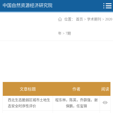
中国自然资源经济研究院
位置：
首页
>
学术期刊
>
2020
2026年
年
>
7期
2025年
2024年
2023年
2022年
+
文章标题
作者
阅读
西北生态脆弱区城市土地生
程东林，陈英，乔蕻强，谢
态安全时序性评价
保鹏，任玺锦