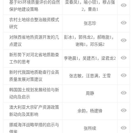
基于RS环境质量评价的自然
栾春凤1，喻小钗1，穆占强
保护地建设策略
2，曹垚1
农村土地综合整治融资模式
张志珍
研究
对陕西省地热资源开发的几
彭冰1，郭伟龙2，郝皓旎1，
点建议
谢梅1，邓乐娟2
新形势下对河北省地质勘查
李艳晨1，吴建杰1，梁君龙2
工作的思考
新时代我国地质勘查行业高
张志敏，汪恩满，王雪
质量发展对策建议
韩国国土规划发展经验与新
周静
动向及启示
澳大利亚大宗矿产资源政策
余韵，杨建锋
新动向及其影响
挪威海洋战略举措的启示与
张所续
借鉴