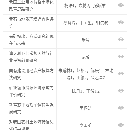
我国工业用地价格市场化
杨浩1，袁博2，强海洋1
改革思路研究
黄石市地质环境适宜性评
孙晓玲，韦宝玺，相洪波
价
探矿权出让方式研究的现
朱清
在与未来
澳大利亚非常规天然气行
鹿璐
业投资前景研究
国有建设用地资产核算方
朱道林1，赵松2，陈庚1，林瑞
法研究
瑞1，王锟2，柴志春2
矿业城市资源环境承载力
陈丹1，王然1,2
评价研究
新常态下地勘单位转型发
吴杨洁
展研究
对我国农村土地流转信息
李国英
化的再思考