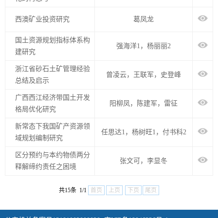
西澳矿业投资研究
葛凤龙
国土资源规划指标体系构
强海洋1，杨丽丽2
建研究
浙江省砂石土矿管理经验
曾凌云，王联军，史登峰
总结及启示
广西西江经济带国土开发
阳柳凤，陈建军，雷征
格局优化研究
新常态下我国矿产资源领
任思达1，杨树旺1，付书科2
域规划编制研究
区分预约与本约物债两分
张文可，李显冬
释解缔约责任之困境
共15条 1/1
首页
上页
下页
尾页