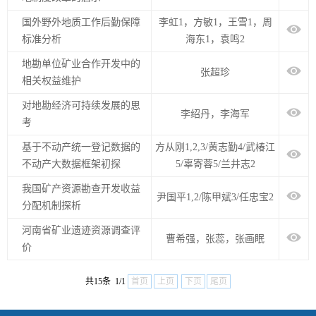
国外野外地质工作后勤保障
李虹1，方敏1，王雪1，周
标准分析
海东1，袁鸣2
地勘单位矿业合作开发中的
张超珍
相关权益维护
对地勘经济可持续发展的思
李绍丹，李海军
考
基于不动产统一登记数据的
方从刚1,2,3/黄志勤4/武椿江
不动产大数据框架初探
5/辜寄蓉5/兰井志2
我国矿产资源勘查开发收益
尹国平1,2/陈甲斌3/任忠宝2
分配机制探析
河南省矿业遗迹资源调查评
曹希强，张蕊，张画眠
价
共15条 1/1
首页
上页
下页
尾页