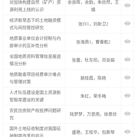
对加快构建自然（矿产）资
余良晖，余韵，朱欣然，王
源利用上线的认识
嫱
经济新常态下的土地融资模
张兴1，刘新卫2
式与风险管控研究
地质事业单位会计控制与内
张海燕1，曹春乾2
部审计的互补性分析
全国地质资料管理信息报送
张蕾，杜东阳，邓会娟
情况分析
地质勘查项目经费审计难点
姚桂霞，陈杨
与管理对策
人才队伍建设是国土资源新
朱红，荣冬梅
型智库建设的关键
农民住房财产权抵押问题研
陆梦梦，万思雨，徐景欣
究
国外土地征收制度对我国征
盛艳，王桂华，包斯琴
地制度改革的启示