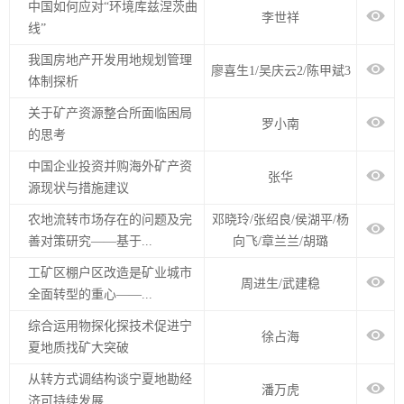
中国如何应对“环境库兹涅茨曲
李世祥
线”
我国房地产开发用地规划管理
廖喜生1/吴庆云2/陈甲斌3
体制探析
关于矿产资源整合所面临困局
罗小南
的思考
中国企业投资并购海外矿产资
张华
源现状与措施建议
农地流转市场存在的问题及完
邓晓玲/张绍良/侯湖平/杨
善对策研究——基于...
向飞/章兰兰/胡璐
工矿区棚户区改造是矿业城市
周进生/武建稳
全面转型的重心——...
综合运用物探化探技术促进宁
徐占海
夏地质找矿大突破
从转方式调结构谈宁夏地勘经
潘万虎
济可持续发展