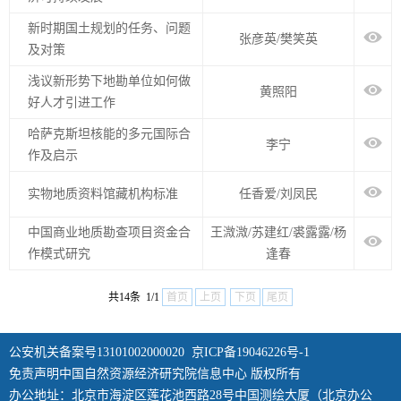
新时期国土规划的任务、问题
张彦英/樊笑英
及对策
浅议新形势下地勘单位如何做
黄照阳
好人才引进工作
哈萨克斯坦核能的多元国际合
李宁
作及启示
实物地质资料馆藏机构标准
任香爱/刘凤民
中国商业地质勘查项目资金合
王溦溦/苏建红/裘露露/杨
作模式研究
逢春
共14条 1/1
首页
上页
下页
尾页
公安机关备案号13101002000020
京ICP备19046226号-1
免责声明中国自然资源经济研究院信息中心 版权所有
办公地址：北京市海淀区莲花池西路28号中国测绘大厦（北京办公