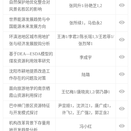
自然保护地优化整合对
张同升1/孙艳芝1,2
风景名胜区的影响
世界能源发展趋势与中
张所续1，马伯永2
国能源未来发展方向
环滇池地区城市用地扩
王涛1/李君2/陈长瑶1,3/王若菲1/
张与经济发展脱钩分析
张烈琴1
基于DEA—ESDA模型的
李成宇
煤炭资源利用效率研究
沈阳市耕地提质改造工
陆璐
作存在的问题及对策
面向旅游地学的南京栖
王忆梅1/唐晓岚1,2/郭乃静1
霞山资源利用探讨
巴中神门景区资源特征
尹显娅1，沈洪江1，唐广成1，
与开发模式探讨
许飞2，王广强2，郭芷含2
机构改革背景下存量用
冯小红
地开发趋势分析