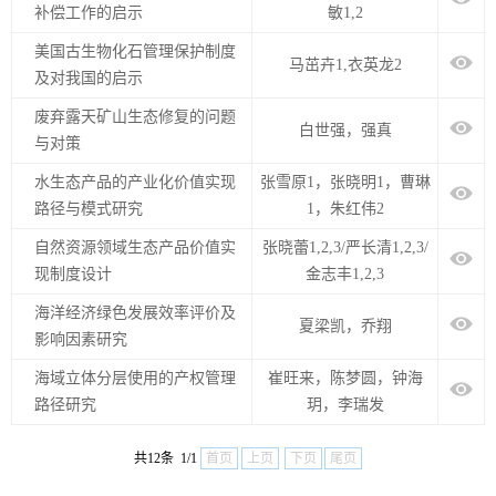
补偿工作的启示
敏1,2
美国古生物化石管理保护制度
马茁卉1,衣英龙2
及对我国的启示
废弃露天矿山生态修复的问题
白世强，强真
与对策
水生态产品的产业化价值实现
张雪原1，张晓明1，曹琳
路径与模式研究
1，朱红伟2
自然资源领域生态产品价值实
张晓蕾1,2,3/严长清1,2,3/
现制度设计
金志丰1,2,3
海洋经济绿色发展效率评价及
夏梁凯，乔翔
影响因素研究
海域立体分层使用的产权管理
崔旺来，陈梦圆，钟海
路径研究
玥，李瑞发
共12条 1/1
首页
上页
下页
尾页