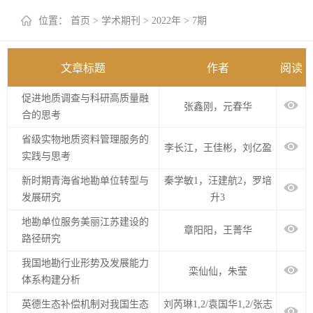
+
位置：
首页
>
学术期刊
>
2022年
>
7期
文章标题
作者
阅读
促进地质调查与科研高质量融
张鑫刚，元春华
合的思考
省级实物地质资料管理服务的
李长江，王佳彬，刘亿盈
实践与思考
新时期青海省地勘单位转型与
秦学敏1，汪建航2，罗培
发展研究
升3
地勘单位服务美丽江苏建设的
章阳阳，王菁华
路径研究
我国地勘行业形势及发展能力
栾仙仙，朱莹
体系构建分析
英德生态补偿机制对我国生态
刘芮琳1,2/袁国华1,2/张志