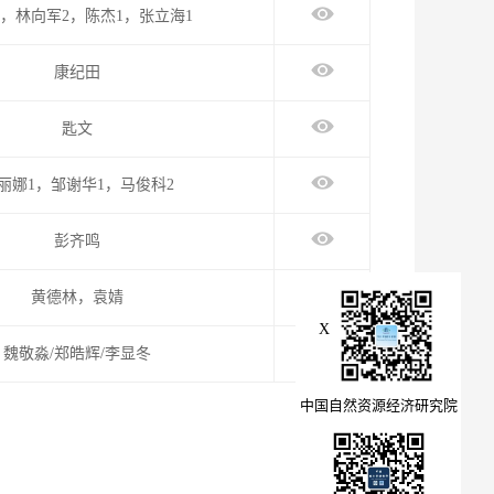
1，林向军2，陈杰1，张立海1
康纪田
匙文
丽娜1，邹谢华1，马俊科2
彭齐鸣
黄德林，袁婧
X
魏敬淼/郑皓辉/李显冬
中国自然资源经济研究院