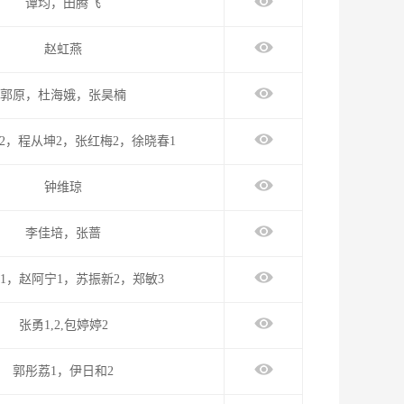
谭均，田腾飞
赵虹燕
郭原，杜海娥，张昊楠
,2，程从坤2，张红梅2，徐晓春1
钟维琼
李佳培，张蔷
1，赵阿宁1，苏振新2，郑敏3
张勇1,2,包婷婷2
郭彤荔1，伊日和2