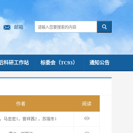
邮箱
后科研工作站
标委会（TC93）
通知公告
作者
阅读
，马忠宏1，曾祥茜2 ，苏瑞冬1