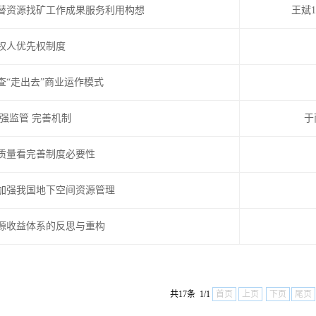
替资源找矿工作成果服务利用构想
王斌
权人优先权制度
查“走出去”商业运作模式
加强监管 完善机制
于
质量看完善制度必要性
加强我国地下空间资源管理
源收益体系的反思与重构
共17条 1/1
首页
上页
下页
尾页