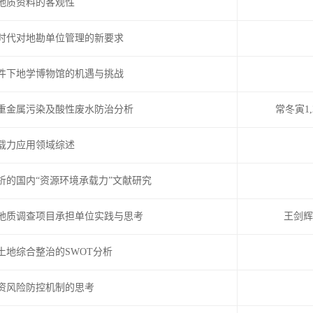
地质资料的客观性
时代对地勘单位管理的新要求
件下地学博物馆的机遇与挑战
重金属污染及酸性废水防治分析
常冬寅1
载力应用领域综述
析的国内“资源环境承载力”文献研究
地质调查项目承担单位实践与思考
王剑辉
土地综合整治的SWOT分析
资风险防控机制的思考