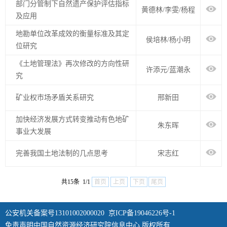
部门分管制下自然遗产保护评估指标
黄德林/李雯/杨程
及应用
地勘单位改革成效的衡量标准及其定
侯培林/杨小明
位研究
《土地管理法》再次修改的方向性研
许添元/蓝潮永
究
矿业权市场矛盾关系研究
邢新田
加快经济发展方式转变推动有色地矿
朱东晖
事业大发展
完善我国土地法制的几点思考
宋志红
共15条 1/1
首页
上页
下页
尾页
公安机关备案号13101002000020
京ICP备19046226号-1
免责声明中国自然资源经济研究院信息中心 版权所有