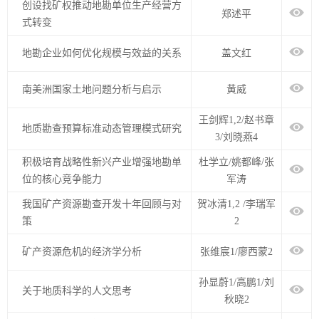
创设找矿权推动地勘单位生产经营方
郑述平
式转变
地勘企业如何优化规模与效益的关系
盖文红
南美洲国家土地问题分析与启示
黄威
王剑辉1,2/赵书章
地质勘查预算标准动态管理模式研究
3/刘晓燕4
积极培育战略性新兴产业增强地勘单
杜学立/姚都峰/张
位的核心竞争能力
军涛
我国矿产资源勘查开发十年回顾与对
贺冰清1,2 /李瑞军
策
2
矿产资源危机的经济学分析
张维宸1/廖西蒙2
孙显蔚1/高鹏1/刘
关于地质科学的人文思考
秋晓2