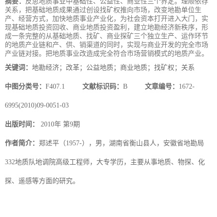
摘要：
反思地质事业中基础性、公益性、商业性三个界定。理顺依存
关系，把基础地质成果通过创设找矿权推向市场，改变地勘单位生
产、经营方式，加快地质事业产业化，为社会资本打开进入大门，实
现基础地质投资回收、商业地质投资盈利，建立地勘经济新秩序，形
成一条完整的从基础地质、找矿、商业探矿三个独立生产、运作环节
的地质产业链和产、供、销渠道的同时，实现与商业开发的完全市场
产业链对接。把地质事业改造成完全符合市场营销模式的地质产业。
关键词：
地勘经济；改革；公益地质；商业地质；找矿权；关系
中图分类号：
F407.1
文献标识码：
B
文章编号：
1672-
6995(2010)09-0051-03
出版时间：
2010年 第9期
作者简介：
郑述平（1957-），男，湖南省衡山县人，安徽省地勘局
332地质队地调院高级工程师，大专学历，主要从事地质、物探、化
探、遥感等方面的研究。