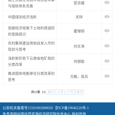
宦吉娥
与指标体系完善
中国煤炭经济浅析
关锌
低碳经济视角下土地利用调控
瞿理铜
的思路探讨
农村集体建设用地自发入市的
刘文涛
现状与思考
浅析新形势下云南省地矿局的
何朋聪
分类改革
推进国有地勘单位分类改革的
方敏，高兵
思考
共15条 1/1
首页
上页
下页
尾页
公安机关备案号13101002000020
京ICP备19046226号-1
免责声明中国自然资源经济研究院信息中心 版权所有