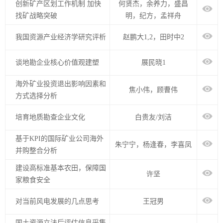
创新矿产区划工作机制 加快
何贤杰，余养力，盛昌
找矿战略突破
明，纪方，孟祥舟
我国资源产业经济学研究评析
赵鹏大1,2，田时中2
谈地勘企业核心价值观建塑
展民晓1
海外矿业投资退出影响因素和
焦小伟，顾曹伟
方式选择分析
培育地质勘查企业文化
白贵友/刘洁
基于KPI的国际矿业公司海外
朱宁宁，杨逢春，李喜凤
并购整合分析
建设高标准基本农田，保障国
许坚
家粮食安全
对当前风电发展的几点思考
王冠男
国土资源立法后评估信息采集