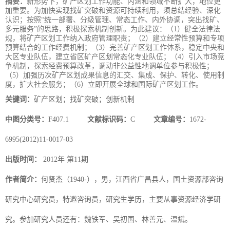
摘要：
新形势下，矿产区划工作功能、内涵和领域不断扩大，地位更
加重要。为加快实现找矿突破和资源可持续利用，须总结经验、深化
认识；按照“统一部署、分级管理、常态工作、内外协调，突出找矿、
多元服务”的思路，积极探索机制创新。为此建议：（1）健全法律法
规，将矿产区划工作纳入政府管理职责；（2）建立经常性预算和专项
预算结合的工作经费机制；（3）完善矿产区划工作体系，稳定中央和
大区专业队伍，建立省区矿产区划常态化专业队伍；（4）引入市场竞
争机制，探索经费预算改革，调动非公益性地调单位参与积极性；
（5）加强历次矿产区划成果信息的汇交、集成、保护、转化、使用制
度，扩大社会服务；（6）立即开展全球和国际矿产区划工作。
关键词：
矿产区划；找矿突破；创新机制
中图分类号：
F407.1
文献标识码：
C
文章编号：
1672-
6995(2012)11-0017-03
出版时间：
2012年 第11期
作者简介：
何贤杰（1940-），男，江西省广昌县人，国土资源部咨询
研究中心研究员，特邀咨询员，研究生学历，主要从事资源经济学研
究。参加研究人员还有：魏铁军、吴初国、林善元、温斌。