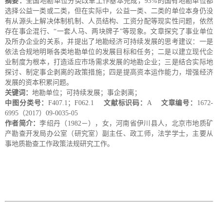
摘要：
全国地勘单位分类改革工作基本完成，93%的国有地勘单位都
选择公益一类或二类，但在实际中，公益一类、二类的单位本身仍没
有从源头上解决体制机制、人员结构、工资分配等现实性问题，依然
存在事企混行、“一套人马、两块牌子”等现象。文章探究了事业单位
及所办企业的关系，并提出了地勘经济可持续发展的思考建议：一是
依法合规地明晰各类地勘单位的发展目标和任务；二是以建立现代企
业制度为根本，打造适应市场需求发展的地勘企业；三是结合实际地
探讨、制定事企剥离的政策措施；四是提高资本运作能力，增强经济
发展的资本积累问题。
关键词：
地勘单位；可持续发展；事企剥离；
中图分类号：
F407.1；F062.1
文献标识码：
A
文章编号：
1672-
6995（2017）09-0035-05
作者简介：
李绍丹（1982－），女，河南省伊川县人，北京市地质矿
产勘查开发局办公室（研究室）副主任、政工师，法学学士，主要从
事地质勘查工作政策法规研究工作。