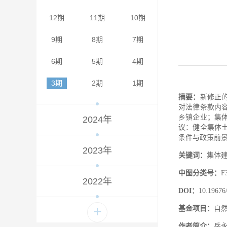
12期
11期
10期
9期
8期
7期
6期
5期
4期
3期
2期
1期
摘要：
新修正
对法律条款内
乡镇企业；集
2024年
议：健全集体
条件与政策前
2023年
关键词：
集体
中图分类号：
F
2022年
DOI：
10.19676/
+
基金项目：
自然
作者简介：
岳