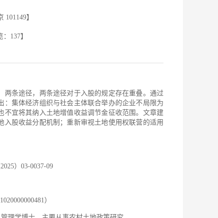
01149】
览：
137
】
）两条途径，两条途径对于入股的规定存在重叠。通过
出：集体经济组织与社会主体联合举办的企业不局限为
也不宜将其纳入土地增值收益调节金征收范围。文章建
地入股收益分配机制；重新审视土地使用权联营的适用
2025）03-0037-09
000000481）
，管理学博士，主要从事农村土地政策研究。