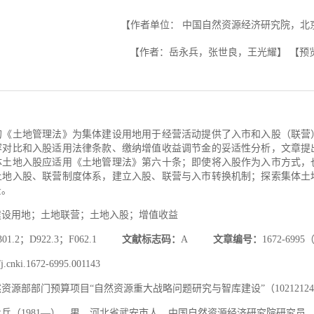
【作者单位：
中国自然资源经济研究院，北京 1
【作者：岳永兵，张世良，王光耀】
【预
的《土地管理法》为集体建设用地用于经营活动提供了入市和入股（联营
容对比和入股适用法律条款、缴纳增值收益调节金的妥适性分析，文章提
体土地入股应适用《土地管理法》第六十条；即使将入股作为入市方式，
土地入股、联营制度体系，建立入股、联营与入市转换机制；探索集体土
景。
建设用地；土地联营；土地入股；增值收益
301.2；D922.3；F062.1
文献标志码：
A
文章编号：
1672-6995（
j.cnki.1672-6995.001143
资源部部门预算项目“自然资源重大战略问题研究与智库建设”（102121241020
永兵（1981—），男，河北省武安市人，中国自然资源经济研究院研究员