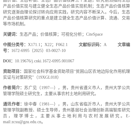
品价值、生态补偿、生态产品价值核算三个主题，研究前沿指向生态
产品价值实现与建立健全生态产品价值实现机制；生态产品价值核算
研究逐渐由理论探讨转向应用实践，研究内容不断深入。今后，生态
产品价值核算研究的重点是建立健全生态产品价值计算、流通、交易
等市场机制。
关键词：
生态产品；价值核算；可视化分析；CiteSpace
中图分类号：
X171.1；X22；F062.1
文献标识码：
A
文章编
号：
1672-6995（2025）03-0027-10
DOI：
10.19676/j.cnki.1672-6995.001067
资助项目：
国家社会科学基金资助项目“贫困山区农地边际化作用机理
实证与对策研究”（19XGL018）
作者简介：
苏广见（1997—），男，贵州省遵义市人，贵州大学公共
管理学院硕士研究生，主要从事农村土地利用研究。
通讯作者：
徐中春（1981—），男，山东省临沂市人，贵州大学公共
管理学院副教授、硕士生导师，贵州基层社会治理创新高端智库研究
员，理学博士，主要从事土地利用与农村发展研究。E-
mail:zcxu@gzu.edu.cn。