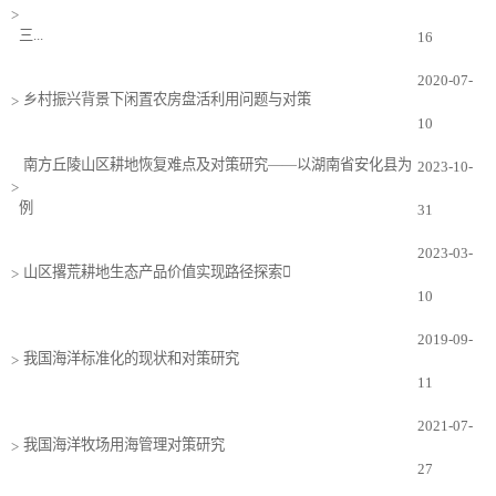
>
三...
16
2020-07-
乡村振兴背景下闲置农房盘活利用问题与对策
>
10
南方丘陵山区耕地恢复难点及对策研究——以湖南省安化县为
2023-10-
>
例
31
2023-03-
山区撂荒耕地生态产品价值实现路径探索
>
10
2019-09-
我国海洋标准化的现状和对策研究
>
11
2021-07-
我国海洋牧场用海管理对策研究
>
27