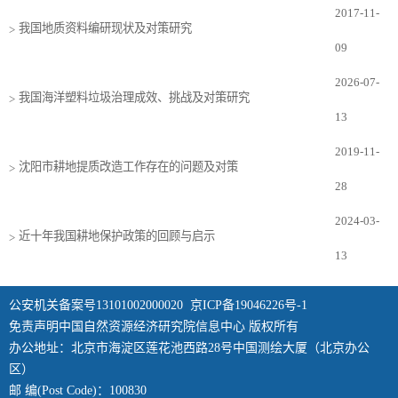
2017-11-
我国地质资料编研现状及对策研究
>
09
2026-07-
我国海洋塑料垃圾治理成效、挑战及对策研究
>
13
2019-11-
沈阳市耕地提质改造工作存在的问题及对策
>
28
2024-03-
近十年我国耕地保护政策的回顾与启示
>
13
公安机关备案号13101002000020
京ICP备19046226号-1
免责声明中国自然资源经济研究院信息中心 版权所有
办公地址：北京市海淀区莲花池西路28号中国测绘大厦（北京办公
区）
邮 编(Post Code)：100830