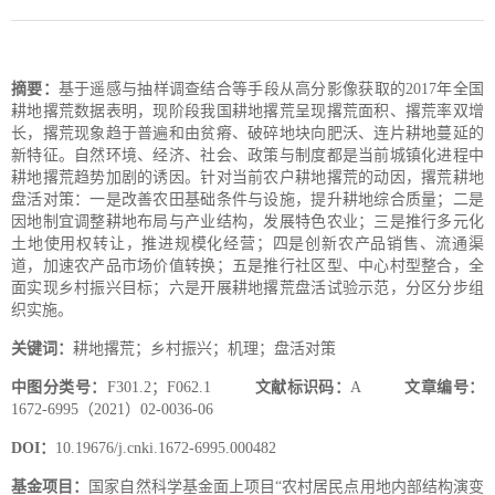
摘要：
基于遥感与抽样调查结合等手段从高分影像获取的2017年全国
耕地撂荒数据表明，现阶段我国耕地撂荒呈现撂荒面积、撂荒率双增
长，撂荒现象趋于普遍和由贫瘠、破碎地块向肥沃、连片耕地蔓延的
新特征。自然环境、经济、社会、政策与制度都是当前城镇化进程中
耕地撂荒趋势加剧的诱因。针对当前农户耕地撂荒的动因，撂荒耕地
盘活对策：一是改善农田基础条件与设施，提升耕地综合质量；二是
因地制宜调整耕地布局与产业结构，发展特色农业；三是推行多元化
土地使用权转让，推进规模化经营；四是创新农产品销售、流通渠
道，加速农产品市场价值转换；五是推行社区型、中心村型整合，全
面实现乡村振兴目标；六是开展耕地撂荒盘活试验示范，分区分步组
织实施。
关键词：
耕地撂荒；乡村振兴；机理；盘活对策
中图分类号：
F301.2；F062.1
文献标识码：
A
文章编号：
1672-6995（2021）02-0036-06
DOI：
10.19676/j.cnki.1672-6995.000482
基金项目：
国家自然科学基金面上项目“农村居民点用地内部结构演变