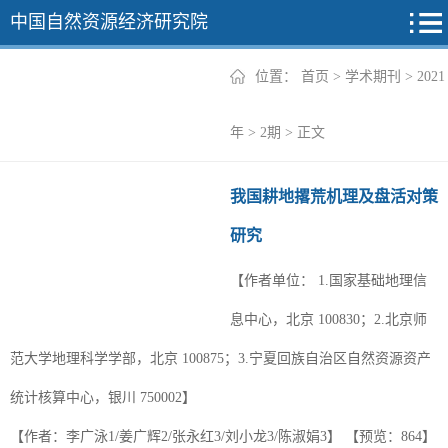
中国自然资源经济研究院
位置：
首页
>
学术期刊
>
2021
2026年
年
>
2期
> 正文
2025年
我国耕地撂荒机理及盘活对策
2024年
研究
2023年
【作者单位：
1.国家基础地理信
2022年
+
息中心，北京 100830；2.北京师
范大学地理科学学部，北京 100875；3.宁夏回族自治区自然资源资产
统计核算中心，银川 750002】
【作者：李广泳1/姜广辉2/张永红3/刘小龙3/陈淑娟3】
【预览：
864
】