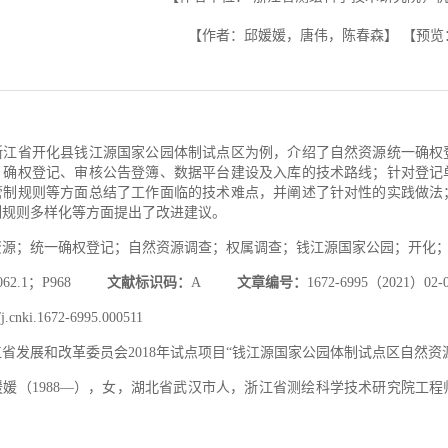
【作者：邱媛媛，唐伟，陈春森】
【预览
浙江省开化县钱江源国家公园体制试点区为例，介绍了自然资源统一确权
、确权登记、审核公告登簿、数据平台建设及入库的技术路线；针对登记
管制规则等方面总结了工作面临的技术难点，并阐述了针对性的实践做法
制规则多样化等方面提出了改进建议。
资源；统一确权登记；自然资源调查；权属调查；钱江源国家公园；开化
062.1；P968
文献标识码：
A
文章编号：
1672-6995（2021）02-0
j.cnki.1672-6995.000511
省发展和改革委员会2018年试点项目“钱江源国家公园体制试点区自然资源统一
媛媛（1988—），女，湖北省武汉市人，浙江省测绘科学技术研究院工