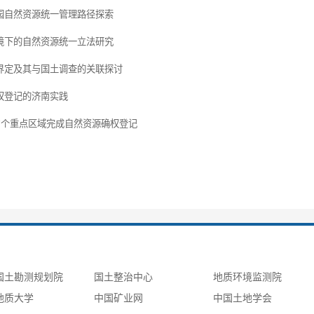
园自然资源统一管理路径探索
境下的自然资源统一立法研究
界定及其与国土调查的关联探讨
权登记的济南实践
47个重点区域完成自然资源确权登记
国土勘测规划院
国土整治中心
地质环境监测院
地质大学
中国矿业网
中国土地学会