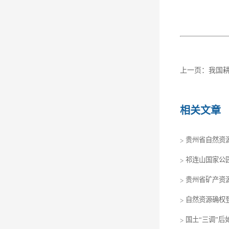
上一页：
我国
相关文章
贵州省自然资
>
祁连山国家公
>
贵州省矿产资
>
自然资源确权
>
国土“三调”
>