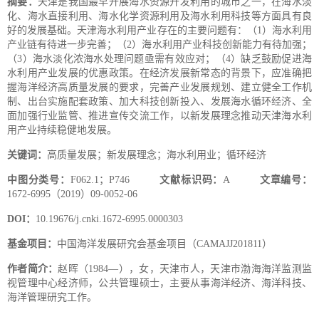
摘要：
天津是我国最早开展海水资源开发利用的城市之一，在海水淡
化、海水直接利用、海水化学资源利用及海水利用科技等方面具有良
好的发展基础。天津海水利用产业存在的主要问题有：（1）海水利用
产业链有待进一步完善；（2）海水利用产业科技创新能力有待加强；
（3）海水淡化浓海水处理问题亟需有效应对；（4）缺乏鼓励促进海
水利用产业发展的优惠政策。在经济发展新常态的背景下，应准确把
握海洋经济高质量发展的要求，完善产业发展规划、建立健全工作机
制、出台实施配套政策、加大科技创新投入、发展海水循环经济、全
面加强行业监管、推进宣传交流工作，以新发展理念推动天津海水利
用产业持续稳健地发展。
关键词：
高质量发展；新发展理念；海水利用业；循环经济
中图分类号：
F062.1；P746
文献标识码：
A
文章编号：
1672-6995（2019）09-0052-06
DOI：
10.19676/j.cnki.1672-6995.0000303
基金项目：
中国海洋发展研究会基金项目（CAMAJJ201811）
作者简介：
赵晖（1984—），女，天津市人，天津市渤海海洋监测监
视管理中心经济师，公共管理硕士，主要从事海洋经济、海洋科技、
海洋管理研究工作。