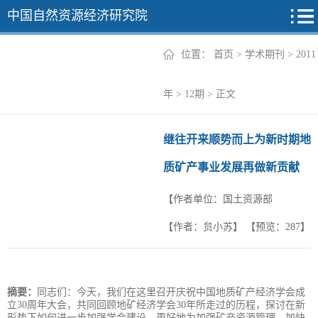
中国自然资源经济研究院
位置：
首页
>
学术期刊
>
2011
2026年
年
>
12期
> 正文
2025年
继往开来顺势而上为新时期地
2024年
质矿产事业发展再做新贡献
2023年
【作者单位：国土资源部
2022年
+
【作者：贠小苏】
【预览：
287
】
摘要：
同志们：今天，我们在这里召开庆祝中国地质矿产经济学会成
立30周年大会，共同回顾地矿经济学会30年所走过的历程，探讨在新
形势下如何进一步加强学会建设，更好地为加强矿产资源管理、加快