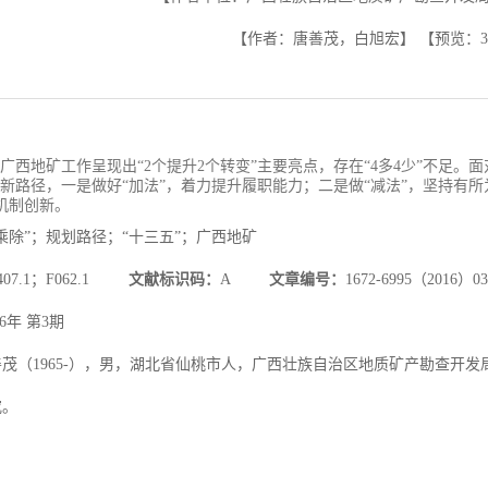
【作者：唐善茂，白旭宏】
【预览：
3
”广西地矿工作呈现出“2个提升2个转变”主要亮点，存在“4多4少”不足
”新路径，一是做好“加法”，着力提升履职能力；二是做“减法”，坚持有所
机制创新。
乘除”；规划路径；“十三五”；广西地矿
407.1；F062.1
文献标识码：
A
文章编号：
1672-6995（2016）03
16年 第3期
善茂（1965-），男，湖北省仙桃市人，广西壮族自治区地质矿产勘查开
究。