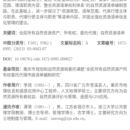
范围、理清职责内容、整合资源清单权利体系”的自然资源清单编制思
路，在此基础上，进一步探讨了“资源类型、清单范围、代表行使主体
与职责、代理行使主体与职责”等清单内容，并提出强化资源清单信息
化管理的建议。
关键词：
全民所有自然资源资产；所有权；委托代理；自然资源清单
中图分类号：
F205；F062.1
文献标志码：
A
文章编号：
1672-
6995（2023）03-0043-07
DOI：
10.19676/j.cnki.1672-6995.000827
基金项目：
重庆市规划和自然资源局委托课题“全民所有自然资源产所
有权委托代理市级清单编制研究”
作者简介：
李政（1992—），男，四川省广元市苍溪县人，重庆市地
理信息和遥感应用中心工程师，人文地理学硕士，主要研究方向为自
然资源所有者权益、自然资源评价与管理、遥感与GIS应用。
通讯作者：
谭荣（1981—），男，江苏省宿迁市人，浙江大学公共管
理学院教授、博士生导师，管理学博士、农学博士，主要研究方向为
土地制度与管理。E-mail：tanrong@zju.edu.cn。