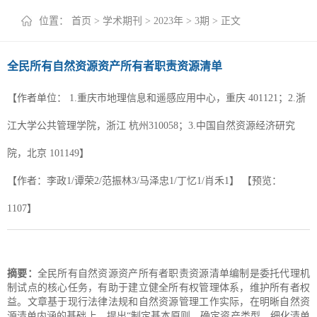
+
位置：
首页
>
学术期刊
>
2023年
>
3期
> 正文
全民所有自然资源资产所有者职责资源清单
【作者单位：
1.重庆市地理信息和遥感应用中心，重庆 401121；2.浙
江大学公共管理学院，浙江 杭州310058；3.中国自然资源经济研究
院，北京 101149】
【作者：李政1/谭荣2/范振林3/马泽忠1/丁忆1/肖禾1】
【预览：
1107
】
摘要：
全民所有自然资源资产所有者职责资源清单编制是委托代理机
制试点的核心任务，有助于建立健全所有权管理体系，维护所有者权
益。文章基于现行法律法规和自然资源管理工作实际，在明晰自然资
源清单内涵的基础上，提出“制定基本原则、确定资产类型、细化清单