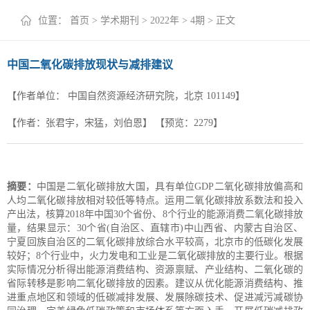
+
位置：
首页
>
学术期刊
>
2022年
>
4期
> 正文
中国二氧化碳排放现状与减排建议
【作者单位：
中国自然资源经济研究院，北京 101149】
【作者：张君宇，宋猛，刘伯恩】
【预览：
2279
】
摘要：
中国是二氧化碳排放大国，具有单位GDP二氧化碳排放偏高和
人均二氧化碳排放相对较低等特点。运用二氧化碳排放系数法和投入
产出法，核算2018年中国30个省份、8个行业的能源消费二氧化碳排放
量，结果显示：30个省(自治区、直辖市)中山西省、内蒙古自治区、
宁夏回族自治区的二氧化碳排放综合水平较高，北京市的低碳化发展
较好；8个行业中，火力发电和工业是二氧化碳排放的主要行业。根据
实际情况分析得出能源消费结构、资源禀赋、产业结构、二氧化碳的
省际转移是影响二氧化碳排放的因素。建议从优化能源消费结构、推
进重点地区和领域的低碳减排发展、发展除碳技术、促进减污减碳协