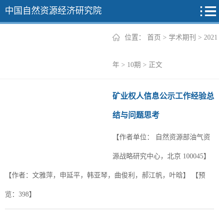
中国自然资源经济研究院
位置：
首页
>
学术期刊
>
2021
2026年
年
>
10期
> 正文
2025年
矿业权人信息公示工作经验总
2024年
结与问题思考
2023年
【作者单位：
自然资源部油气资
2022年
+
源战略研究中心，北京 100045】
【作者：文雅萍，申延平，韩亚琴，曲俊利，郝江帆，叶晗】
【预
览：
398
】