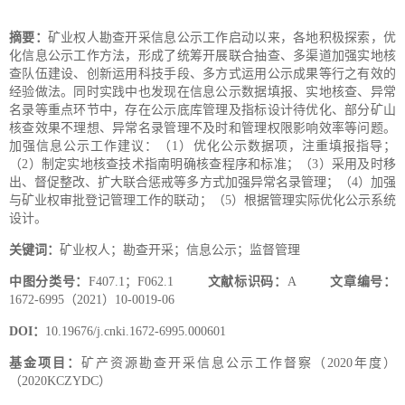
摘要：
矿业权人勘查开采信息公示工作启动以来，各地积极探索，优
化信息公示工作方法，形成了统筹开展联合抽查、多渠道加强实地核
查队伍建设、创新运用科技手段、多方式运用公示成果等行之有效的
经验做法。同时实践中也发现在信息公示数据填报、实地核查、异常
名录等重点环节中，存在公示底库管理及指标设计待优化、部分矿山
核查效果不理想、异常名录管理不及时和管理权限影响效率等问题。
加强信息公示工作建议：（1）优化公示数据项，注重填报指导；
（2）制定实地核查技术指南明确核查程序和标准；（3）采用及时移
出、督促整改、扩大联合惩戒等多方式加强异常名录管理；（4）加强
与矿业权审批登记管理工作的联动；（5）根据管理实际优化公示系统
设计。
关键词：
矿业权人；勘查开采；信息公示；监督管理
中图分类号
：
F407.1；F062.1
文献标识码：
A
文章编号：
1672-6995（2021）10-0019-06
DOI
：
10.19676/j.cnki.1672-6995.000601
基金项目：
矿产资源勘查开采信息公示工作督察（2020年度）
（2020KCZYDC）