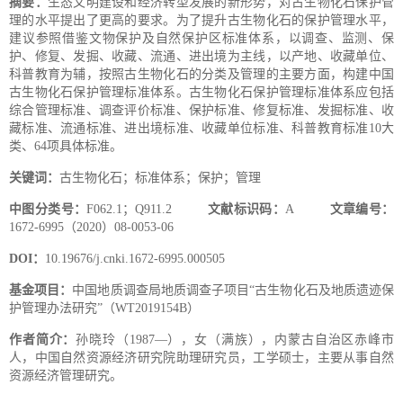
摘要：
生态文明建设和经济转型发展的新形势，对古生物化石保护管
理的水平提出了更高的要求。为了提升古生物化石的保护管理水平，
建议参照借鉴文物保护及自然保护区标准体系，以调查、监测、保
护、修复、发掘、收藏、流通、进出境为主线，以产地、收藏单位、
科普教育为辅，按照古生物化石的分类及管理的主要方面，构建中国
古生物化石保护管理标准体系。古生物化石保护管理标准体系应包括
综合管理标准、调查评价标准、保护标准、修复标准、发掘标准、收
藏标准、流通标准、进出境标准、收藏单位标准、科普教育标准10大
类、64项具体标准。
关键词：
古生物化石；标准体系；保护；管理
中图分类号：
F062.1；Q911.2
文献标识码：
A
文章编号：
1672-6995（2020）08-0053-06
DOI：
10.19676/j.cnki.1672-6995.000505
基金项目：
中国地质调查局地质调查子项目“古生物化石及地质遗迹保
护管理办法研究”（WT2019154B）
作者简介：
孙晓玲（1987—），女（满族），内蒙古自治区赤峰市
人，中国自然资源经济研究院助理研究员，工学硕士，主要从事自然
资源经济管理研究。