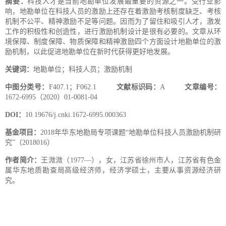
摘要：
科技人才是当前地勘单位发展最重要的资源之一。受行业影
响，地勘单位在科技人员的激励上还存在着激励考核制度缺乏、考核
机制不公平、精神激励不足等问题。因而为了留住和吸引人才，激发
工作的积极性和创造性，进行激励机制设计是很有必要的。文章从环
境保障、制度保障、物质保障和精神激励四个方面设计地勘单位的激
励机制，以此促进地勘单位在新时代获得更好地发展。
关键词：
地勘单位；科技人员；激励机制
中图分类号：
F407.1；F062.1
文献标识码：
A
文章编号：
1672-6995（2020）01-0081-04
DOI：
10.19676/j.cnki.1672-6995.000363
基金项目：
2018年华东地勘局专项课题“地勘单位科技人员激励机制研
究”（2018016）
作者简介：
王溦溦（1977—），女，江苏省徐州市人，江苏省有色金
属华东地质勘查局高级经济师，经济学硕士，主要从事资源经济研
究。