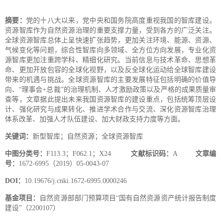
摘要：
党的十八大以来，党中央和国务院高度重视我国的智库建设。
资源智库作为自然资源治理的重要支撑力量，受到各方的广泛关注。
全球资源智库总体上呈快速扩张趋势，更加关注环境、能源、资源、
气候变化等问题，综合性智库向多领域、全方位方向发展，专业化资
源智库更加注重跨学科、精细化研究。当前信息与技术革命、思想革
命、更加开放包容的全球化视野，以及反全球化运动给全球智库建设
带来的机遇与挑战。全球资源智库的主要发展特征包括明确的价值导
向、“理事会+总裁”的治理机制、人才激励政策以及严格的成果质量审
查等，文章据此提出未来我国资源智库的建设重点，包括统筹顶层设
计、强化研究与成果转化、推进学术合作与交流、深化资源智库治理
体系改革、加强人才队伍建设、加大财政支持力度等方面。
关键词：
新型智库；自然资源；全球资源智库
中图分类号：
F113.3；F062.1；X24
文献标识码：
A
文章编
号：
1672-6995（2019）05-0043-07
DOI：
10.19676/j.cnki.1672-6995.0000246
基金项目：
自然资源部部门预算项目“国有自然资源资产统计报告制度
建设”（2200107）