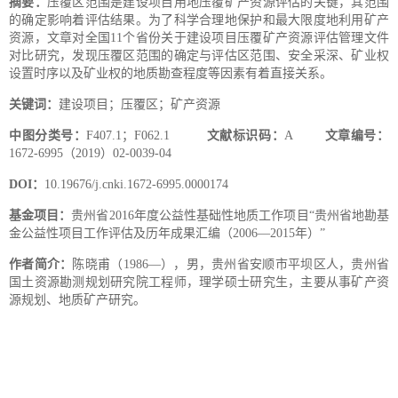
摘要：
压覆区范围是建设项目用地压覆矿产资源评估的关键，其范围
的确定影响着评估结果。为了科学合理地保护和最大限度地利用矿产
资源，文章对全国11个省份关于建设项目压覆矿产资源评估管理文件
对比研究，发现压覆区范围的确定与评估区范围、安全采深、矿业权
设置时序以及矿业权的地质勘查程度等因素有着直接关系。
关键词：
建设项目；压覆区；矿产资源
中图分类号：
F407.1；F062.1
文献标识码：
A
文章编号：
1672-6995（2019）02-0039-04
DOI：
10.19676/j.cnki.1672-6995.0000174
基金项目：
贵州省2016年度公益性基础性地质工作项目“贵州省地勘基
金公益性项目工作评估及历年成果汇编（2006—2015年）”
作者简介：
陈晓甫（1986—），男，贵州省安顺市平坝区人，贵州省
国土资源勘测规划研究院工程师，理学硕士研究生，主要从事矿产资
源规划、地质矿产研究。