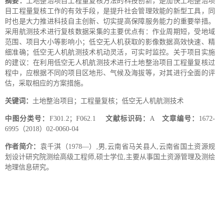
摘要：
土地整治项目工程量复核方法的科技创新，是加快土地整治项
目工程量复核工作的有效手段，是提升社会管理效能的新型工具，同
时也是大力推进科技自主创新、切实提高保障服务能力的重要举措。
采用航测技术进行复核数据采集的主要优点有：作业周期短，受地域
范围、项目大小等影响小；低空无人机获取的影像数据高效快速、精
细准确；低空无人机航测技术机动灵活，可实时监控。关于项目实施
的建议：在利用低空无人机航测技术进行土地整治项目工程量复核过
程中，应根据不同的项目区地形、气候及海拔等，对其进行全面的评
估，采取相应的方案措施。
关键词：
土地整治项目；工程量复核；低空无人机航测技术
中图分类号：
F301.2；F062.1
文献标识码：
A
文章编号：
1672-
6995（2018）02-0060-04
作者简介：
袁千淇（1978—）,男,云南省马关县人,云南省国土资源规
划设计研究院测绘高级工程师,硕士学位,主要从事国土资源管理及测绘
地理信息研究。