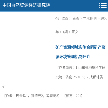
中国自然资源经济研究院
位置：
首页
>
学术期刊
>
2006
2026年
年
>
1期
> 正文
2025年
矿产资源领域实施合同矿产资
2024年
源环境管理机制评介
2023年
【作者单位：1.山东省地质科学研
2022年
+
究院，济南 250013；2.成都地质
矿
【作者：周金珠1，孙清元2，冯春涛3】
【预览：
291
】