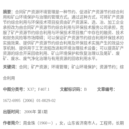
摘要：
合同矿产资源环境管理是一种节约、促进矿产资源节约综合利
用和矿山环境保护与治理的管理方式。通过这种方式，可将矿产资源
节约综合利用与环保技术项目投资由矿产资源采、选、冶、加工企业
承担改为由合同矿产资源节约综合利用与环保技术服务公司承担，克
服了矿产资源节约综合利用与环保技术项目推广中存在的融资、技术
和财务风险等市场障碍；可以保证矿产资源节约综合利用环保技术的
实施效果、提供矿产资源节约综合利用及环保技术实施产生的效益分
享机制、提供用于工艺流程改进和环境治理技术设备；可以提高矿产
资源的综合开采回收利用、矿山环境保护和恢复治理以及尾矿、废
矿、废水、废气净化治理与有用资源的回收利用水平。
关键词：
合同；矿产资源；环境管理；矿山环境保护；资源节约；综
合利用
中图分类号：
X37；F407.1
文献标识码：
B
文章编号：
1672-6995（2006）01-0029-02
出版时间：
2006年 第1期
作者简介：
周金珠（1960－），女，山东省济南市人，工程师，长期