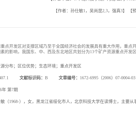
【作者：孙仕敏1，吴尚昆2,3，强真3】
【
源重点开发区对支撑区域乃至于全国经济社会的发展具有重大作用，重点
因素的影响，我国东、中、西及东北地区共划分为13个矿产资源重点开发
资源分布；区位优势；生态环境；重点开发区
F407.1
文献标识码：
B
文章编号：
1672-6995（2006）07-0004-03
06年 第7期
仕敏（1968-），女，黑龙江省绥化市人，北京科技大学在读博士，主要