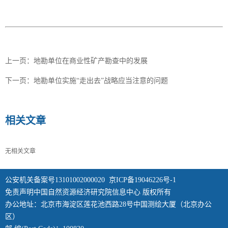
上一页：
地勘单位在商业性矿产勘查中的发展
下一页：
地勘单位实施“走出去”战略应当注意的问题
相关文章
无相关文章
公安机关备案号13101002000020
京ICP备19046226号-1
免责声明中国自然资源经济研究院信息中心 版权所有
办公地址：北京市海淀区莲花池西路28号中国测绘大厦（北京办公
区）