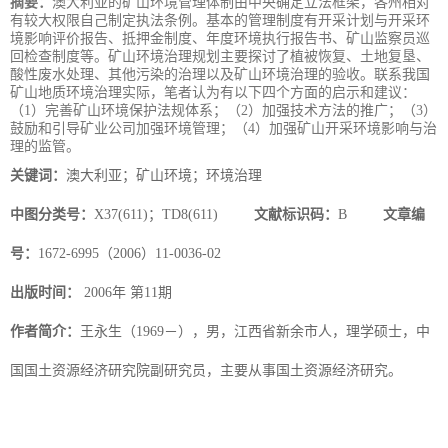
摘要：
澳大利亚的矿山环境管理体制由中央确定立法框架，各州相对
有较大权限自己制定执法条例。基本的管理制度有开采计划与开采环
境影响评价报告、抵押金制度、年度环境执行报告书、矿山监察员巡
回检查制度等。矿山环境治理规划主要探讨了植被恢复、土地复垦、
酸性废水处理、其他污染的治理以及矿山环境治理的验收。联系我国
矿山地质环境治理实际，笔者认为有以下四个方面的启示和建议：
（1）完善矿山环境保护法规体系；（2）加强技术方法的推广；（3）
鼓励和引导矿业公司加强环境管理；（4）加强矿山开采环境影响与治
理的监管。
关键词：
澳大利亚；矿山环境；环境治理
中图分类号：
X37(611)；TD8(611)
文献标识码：
B
文章编
号：
1672-6995（2006）11-0036-02
出版时间：
2006年 第11期
作者简介：
王永生（1969－），男，江西省新余市人，理学硕士，中
国国土资源经济研究院副研究员，主要从事国土资源经济研究。