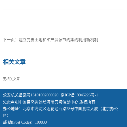
下一页：
建立完善土地和矿产资源节约集约利用新机制
相关文章
无相关文章
公安机关备案号13101002000020
京ICP备19046226号-1
免责声明中国自然资源经济研究院信息中心 版权所有
办公地址：北京市海淀区莲花池西路28号中国测绘大厦（北京办公
区）
邮 编(Post Code)：100830