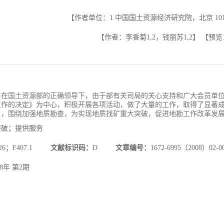
【作者单位：1.中国国土资源经济研究院，北京 101
【作者：李香菊1,2，钱丽苏1,2】
【预览
7年，在国土资源部的正确领导下，由于部有关司局的关心支持和广大会员单
作的决定》为中心，积极开展各项活动，做了大量的工作，取得了显著成效
》，围绕加强地质勘查，为实现地质找矿重大突破，促进地勘工作改革发
突破；提供服务
26；F407.1
文献标识码：
D
文章编号：
1672-6995（2008）02-00
08年 第2期