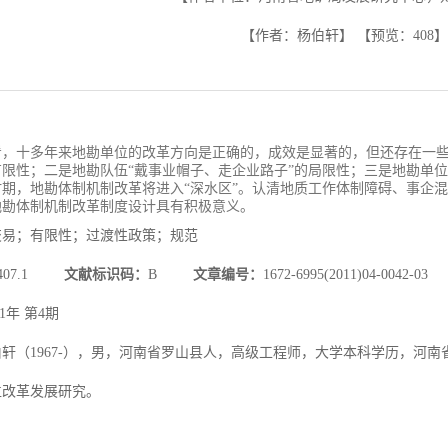
【作者：杨伯轩】
【预览：
408
】
看，十多年来地勘单位的改革方向是正确的，成效是显著的，但还存在一
限性；二是地勘队伍“戴事业帽子、走企业路子”的局限性；三是地勘单位
时期，地勘体制机制改革将进入“深水区”。认清地质工作体制障碍、事企
地勘体制机制改革制度设计具有积极意义。
交易；有限性；过渡性政策；规范
F407.1
文献标识码：
B
文章编号：
1672-6995(2011)04-0042-03
11年 第4期
伯轩（1967-），男，河南省罗山县人，高级工程师，大学本科学历，河
位改革发展研究。