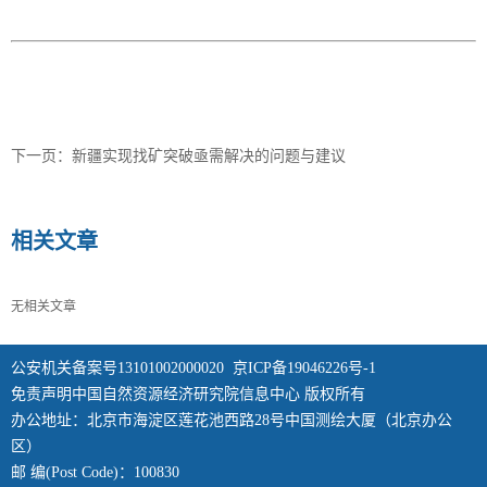
下一页：
新疆实现找矿突破亟需解决的问题与建议
相关文章
无相关文章
公安机关备案号13101002000020
京ICP备19046226号-1
免责声明中国自然资源经济研究院信息中心 版权所有
办公地址：北京市海淀区莲花池西路28号中国测绘大厦（北京办公
区）
邮 编(Post Code)：100830