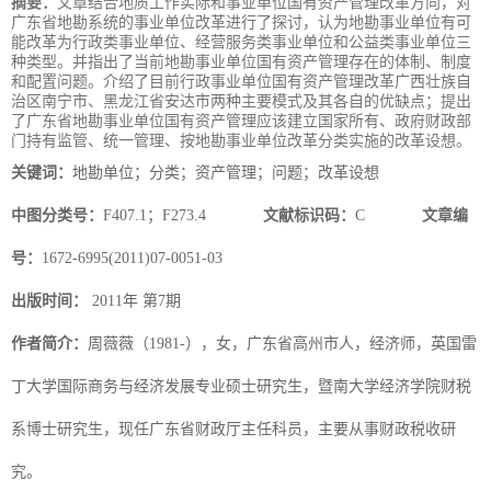
摘要：
文章结合地质工作实际和事业单位国有资产管理改革方向，对
广东省地勘系统的事业单位改革进行了探讨，认为地勘事业单位有可
能改革为行政类事业单位、经营服务类事业单位和公益类事业单位三
种类型。并指出了当前地勘事业单位国有资产管理存在的体制、制度
和配置问题。介绍了目前行政事业单位国有资产管理改革广西壮族自
治区南宁市、黑龙江省安达市两种主要模式及其各自的优缺点；提出
了广东省地勘事业单位国有资产管理应该建立国家所有、政府财政部
门持有监管、统一管理、按地勘事业单位改革分类实施的改革设想。
关键词：
地勘单位；分类；资产管理；问题；改革设想
中图分类号：
F407.1；F273.4
文献标识码：
C
文章编
号：
1672-6995(2011)07-0051-03
出版时间：
2011年 第7期
作者简介：
周薇薇（1981-），女，广东省高州市人，经济师，英国雷
丁大学国际商务与经济发展专业硕士研究生，暨南大学经济学院财税
系博士研究生，现任广东省财政厅主任科员，主要从事财政税收研
究。