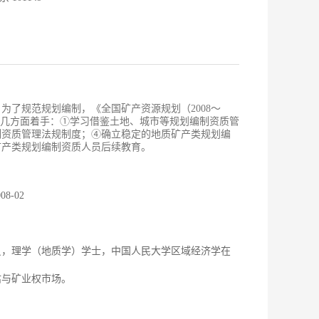
了规范规划编制，《全国矿产资源规划（2008～
以下几方面着手：①学习借鉴土地、城市等规划编制资质管
制资质管理法规制度；④确立稳定的地质矿产类规划编
矿产类规划编制资质人员后续教育。
008-02
员，理学（地质学）学士，中国人民大学区域经济学在
估与矿业权市场。