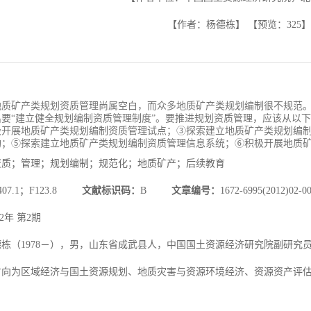
【作者：杨德栋】
【预览：
325
】
地质矿产类规划资质管理尚属空白，而众多地质矿产类规划编制很不规范。为
提出要“建立健全规划编制资质管理制度”。要推进规划资质管理，应该从
极开展地质矿产类规划编制资质管理试点；③探索建立地质矿产类规划编
构；⑤探索建立地质矿产类规划编制资质管理信息系统；⑥积极开展地质
资质；管理；规划编制；规范化；地质矿产；后续教育
407.1；F123.8
文献标识码：
B
文章编号：
1672-6995(2012)02-0
12年 第2期
德栋（1978－），男，山东省成武县人，中国国土资源经济研究院副研究
方向为区域经济与国土资源规划、地质灾害与资源环境经济、资源资产评