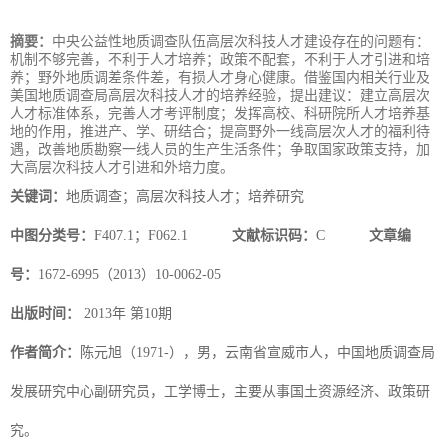
摘要：
中央公益性地质调查队伍高层次科技人才建设存在的问题有：
机制不够完善，不利于人才培养；政策不配套，不利于人才引进和培
养；野外地质调差条件差，有损人才身心健康。借鉴国内相关行业及
美国地质调查局高层次科技人才的培养经验，提出建议：建立高层次
人才标准体系，完善人才考评制度；发挥高校、科研院所人才培养基
地的作用，推进产、学、研结合；提高野外一线高层次人才的福利待
遇，改善地质勘察一线人员的生产生活条件；争取国家政策支持，加
大高层次科技人才引进和外培力度。
关键词：
地质调查；高层次科技人才；培养研究
中图分类号：
F407.1；F062.1
文献标识码：
C
文章编
号：
1672-6995（2013）10-0062-05
出版时间：
2013年 第10期
作者简介：
陈元旭（1971-），男，云南省宣威市人，中国地质调查局
发展研究中心副研究员，工学博士，主要从事国土资源经济、政策研
究。