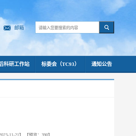
邮箱
后科研工作站
标委会（TC93）
通知公告
3-11-21】
【预览：
390
】