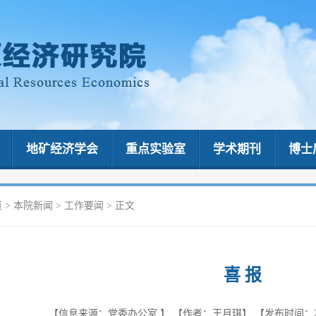
地矿经济学会
重点实验室
学术期刊
博士
页
>
本院新闻
>
工作要闻
> 正文
喜 报
【信息来源：党委办公室 】
【作者：王月琪】
【发布时间：202